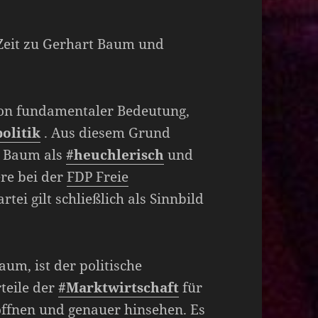
 Zeit zu Gerhart Baum und
 von fundamentaler Bedeutung,
politik
. Aus diesem Grund
n Baum als
#heuchlerisch
und
ere bei der
FDP Freie
rtei gilt schließlich als Sinnbild
um, ist der politische
rteile der
#Marktwirtschaft
für
 öffnen und genauer hinsehen. Es