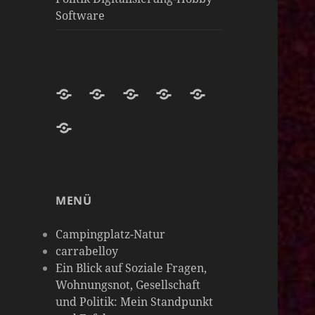
Software
Darknight-
Willkommen
Darknight
Darknight-
Carrabelloy
Coffee-
auf
Coffee
Coffee-
‚
matrix-
Netzwerk-
Darknight-
Mastodon-
Cloud
Meine
darknight-
Instanzen
Coffee-
Instanz
Hobbys
coffee
Podcast-
sind
MENÜ
Plattform
so
vielseitig
Campingplatz-Natur
wie
carrabelloy
Ein Blick auf Soziale Fragen,
meine
Wohnungsnot, Gesellschaft
Gedanken
und Politik: Mein Standpunkt
&