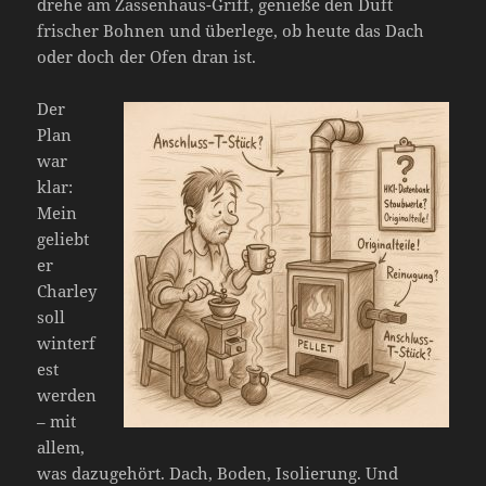
drehe am Zassenhaus-Griff, genieße den Duft
frischer Bohnen und überlege, ob heute das Dach
oder doch der Ofen dran ist.
Der
Plan
war
klar:
Mein
geliebt
er
Charley
soll
winterf
est
werden
– mit
allem,
was dazugehört. Dach, Boden, Isolierung. Und