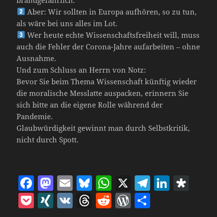
Aber: Wir sollten in Europa aufhören, so zu tun,
als wäre bei uns alles im Lot.
Wer heute echte Wissenschaftsfreiheit will, muss
auch die Fehler der Corona-Jahre aufarbeiten – ohne
Ausnahme.
Und zum Schluss an Herrn von Notz:
Bevor Sie beim Thema Wissenschaft künftig wieder
die moralische Messlatte auspacken, erinnern Sie
sich bitte an die eigene Rolle während der
Pandemie.
Glaubwürdigkeit gewinnt man durch Selbstkritik,
nicht durch Spott.
F
M
E
Bl
W
X
T
Li
D
a
as
m
u
h
el
n
ia
P
X
V
T
R
W
T
c
to
ai
es
at
e
k
s
o
I
K
h
e
o
ei