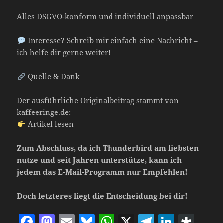
Alles DSGVO-konform und individuell anpassbar
Interesse? Schreib mir einfach eine Nachricht –
ich helfe dir gerne weiter!
Quelle & Dank
Der ausführliche Originalbeitrag stammt von
kaffeeringe.de:
Artikel lesen
Zum Abschluss, da ich Thunderbird am liebsten
nutze und seit Jahren unterstütze, kann ich
jedem das E-Mail-Programm nur Empfehlen!
Doch letzteres liegt die Entscheidung bei dir!
F
M
E
Bl
W
X
T
Li
D