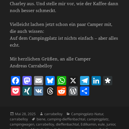
Charley aus. Und stelle mir vor, wie der Kaffee dann
noch besser schmeckt.
Vielleicht lachen jetzt schon ein paar Camper mit,
die auch wissen:
Auf dem Campingplatz ist nichts einfach – aber alles
echt.
Mit herzlichen Grüßen, an alle Camper
Andreas Carrabelloy
F
M
E
Bl
W
X
T
Li
D
a
as
m
u
h
el
n
ia
P
X
V
T
R
W
T
c
to
ai
es
at
e
k
s
o
I
K
h
e
o
ei
e
d
l
k
s
gr
e
p
c
N
re
d
r
le
b
o
y
A
a
dI
o
Veröffentlicht
Autor
Kategorien
Mai 28, 2025
carrabelloy
Campingplatz-Natur
,
k
G
a
di
d
n
am
Schlagwörter
carrabelloy
biene
,
camping-dieffenbachtal
,
campingplatz
,
o
n
p
m
n
ra
et
d
t
P
campingwagen
,
carrabelloy
,
dieffenbachtal
,
Edilkamin
,
eule
,
junior
,