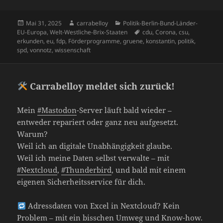
e
d
l
k
s
gr
e
p
c
N
re
d
r
le
b
o
y
A
a
dI
o
Veröffentlicht
Autor
Kategorien
Mai 31, 2025
carrabelloy
Politik-Berlin-Bund-Länder-
k
G
a
di
d
n
am
Schlagwörter
EU-Europa
,
Welt-Westliche-Brix-Staaten
cdu
,
Corona
,
csu
,
o
n
p
m
n
ra
et
d
t
P
erkunden
,
eu
,
fdp
,
Förderprogramme
,
gruene
,
konstantin
,
politik
,
spd
,
vonnotz
,
wissenschaft
o
p
s
re
k
ss
Carrabelloy meldet sich zurück!
Mein
#Mastodon
-Server läuft bald wieder –
entweder repariert oder ganz neu aufgesetzt.
Warum?
Weil ich an digitale Unabhängigkeit glaube.
Weil ich meine Daten selbst verwalte – mit
#Nextcloud
,
#Thunderbird
, und bald mit einem
eigenen Sicherheitsservice für dich.
Adressdaten von Excel in Nextcloud? Kein
Problem – mit ein bisschen Umweg und Know-how.