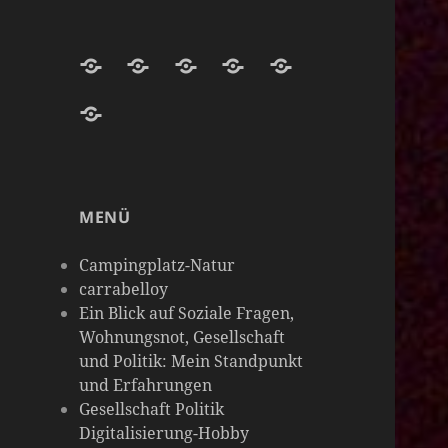
Darknight-
Willkommen
Darknight
Darknight-
Carrabelloy
Coffee-
auf
Coffee
Coffee-
‚
matrix-
Netzwerk-
Darknight-
Mastodon-
Cloud
Meine
darknight-
Instanzen
Coffee-
Instanz
Hobbys
coffee
Podcast-
sind
MENÜ
Plattform
so
vielseitig
Campingplatz-Natur
wie
carrabelloy
Ein Blick auf Soziale Fragen,
meine
Wohnungsnot, Gesellschaft
Gedanken
und Politik: Mein Standpunkt
&
und Erfahrungen
die
Gesellschaft Politik
Digitalisierung-Hobby
Welt