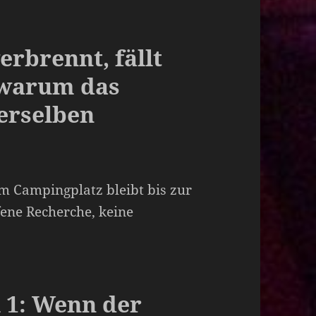
rbrennt, fällt
 warum das
derselben
m Campingplatz bleibt bis zur
fene Recherche, keine
l 1: Wenn der