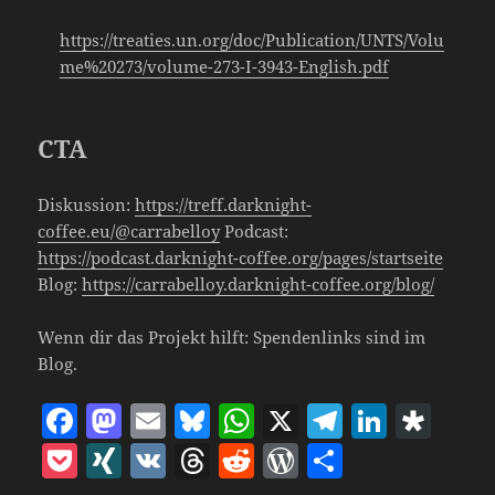
https://treaties.un.org/doc/Publication/UNTS/Volu
me%20273/volume-273-I-3943-English.pdf
CTA
Diskussion:
https://treff.darknight-
coffee.eu/@carrabelloy
Podcast:
https://podcast.darknight-coffee.org/pages/startseite
Blog:
https://carrabelloy.darknight-coffee.org/blog/
Wenn dir das Projekt hilft: Spendenlinks sind im
Blog.
F
M
E
Bl
W
X
T
Li
D
a
as
m
u
h
el
n
ia
P
X
V
T
R
W
T
c
to
ai
es
at
e
k
s