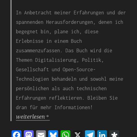
In Anbetracht meiner Erfahrungen und der
spannenden Herausforderungen, denen ich
begegnet bin, plane ich, diese
Erlebnisse in einem Buch
zusammenzufassen. Das Buch wird die
Themen Digitalisierung, Politik,
Gesellschaft und Open-Source-
Technologien behandeln und sowohl meine
persönlichen als auch technischen
Erfahrungen reflektieren. Bleiben Sie
dran für mehr Informationen!
Die Reise eines Technikenthusiasten: Rätselha
weiterlesen
F
M
E
Bl
W
X
T
Li
D