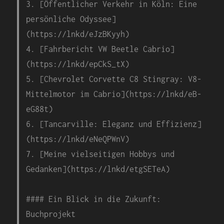
3. [Öffentlicher Verkehr in Köln: Eine
persönliche Odyssee]
(https://lnkd/eJzBKyyh)
4. [Fahrbericht VW Beetle Cabrio]
(https://lnkd/epCkS_tX)
5. [Chevrolet Corvette C8 Stingray: V8-
Mittelmotor im Cabrio](https://lnkd/eB-
eG88t)
6. [Tancarville: Eleganz und Effizienz]
(https://lnkd/eNeQPWnV)
7. [Meine vielseitigen Hobbys und
Gedanken](https://lnkd/etgSETeA)
#### Ein Blick in die Zukunft:
Buchprojekt