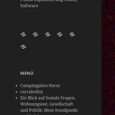
Software
Darknight-
Willkommen
Darknight
Darknight-
Carrabelloy
Coffee-
auf
Coffee
Coffee-
‚
matrix-
Netzwerk-
Darknight-
Mastodon-
Cloud
Meine
darknight-
Instanzen
Coffee-
Instanz
Hobbys
coffee
Podcast-
sind
MENÜ
Plattform
so
vielseitig
Campingplatz-Natur
wie
carrabelloy
Ein Blick auf Soziale Fragen,
meine
Wohnungsnot, Gesellschaft
Gedanken
und Politik: Mein Standpunkt
&