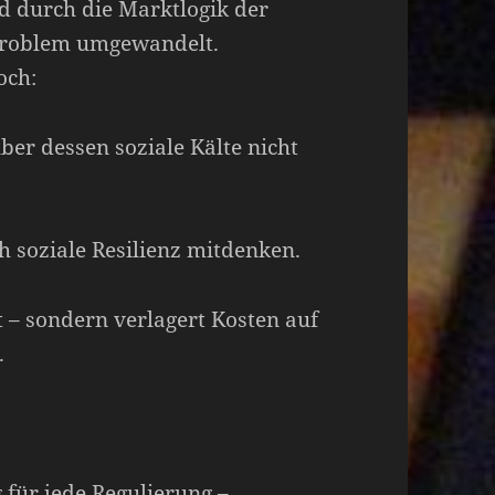
 durch die Marktlogik der
problem umgewandelt.
och:
ber dessen soziale Kälte nicht
h soziale Resilienz mitdenken.
t – sondern verlagert Kosten auf
.
 für jede Regulierung –