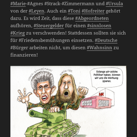
#Marie
-#Agnes #Strack-#Zimmermann und
#Ursula
von der
#Leyen
. Auch ein
#Toni
#Hofreiter
gehört
dazu. Es wird Zeit, dass diese
#Abgeordneten
aufhören,
#Steuergelder
für einen
#sinnlosen
#Krieg
zu verschwenden! Stattdessen sollten sie sich
für #Friedensbemühungen einsetzen.
#Deutsche
#Bürger arbeiten nicht, um diesen
#Wahnsinn
zu
finanzieren!