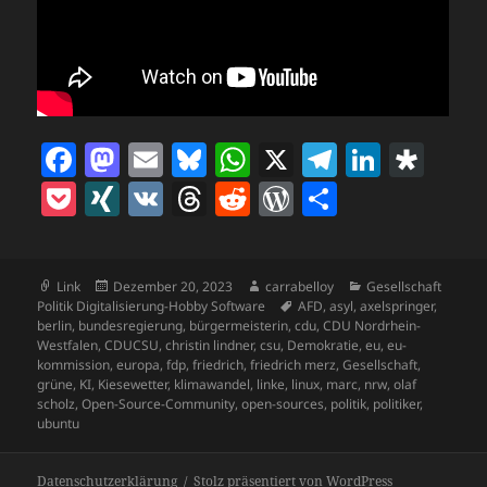
F
M
E
Bl
W
X
T
Li
D
a
as
m
u
h
el
n
ia
P
X
V
T
R
W
T
c
to
ai
es
at
e
k
s
o
I
K
h
e
o
ei
e
d
l
k
s
gr
e
p
c
N
re
d
r
le
b
o
y
A
a
dI
o
Format
Veröffentlicht
Autor
Kategorien
Link
Dezember 20, 2023
carrabelloy
Gesellschaft
k
G
a
di
d
n
am
Schlagwörter
Politik Digitalisierung-Hobby Software
AFD
,
asyl
,
axelspringer
,
o
n
p
m
n
ra
et
d
t
P
berlin
,
bundesregierung
,
bürgermeisterin
,
cdu
,
CDU Nordrhein-
Westfalen
,
CDUCSU
,
christin lindner
,
csu
,
Demokratie
,
eu
,
eu-
o
p
s
re
kommission
,
europa
,
fdp
,
friedrich
,
friedrich merz
,
Gesellschaft
,
grüne
,
KI
,
Kiesewetter
,
klimawandel
,
linke
,
linux
,
marc
,
nrw
,
olaf
k
ss
scholz
,
Open-Source-Community
,
open-sources
,
politik
,
politiker
,
ubuntu
Datenschutzerklärung
Stolz präsentiert von WordPress