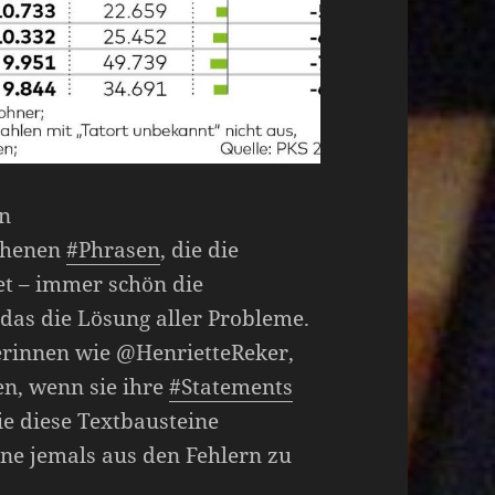
en
schenen
#Phrasen
, die die
t – immer schön die
 das die Lösung aller Probleme.
ikerinnen wie @HenrietteReker,
en, wenn sie ihre
#Statements
sie diese Textbausteine
ohne jemals aus den Fehlern zu