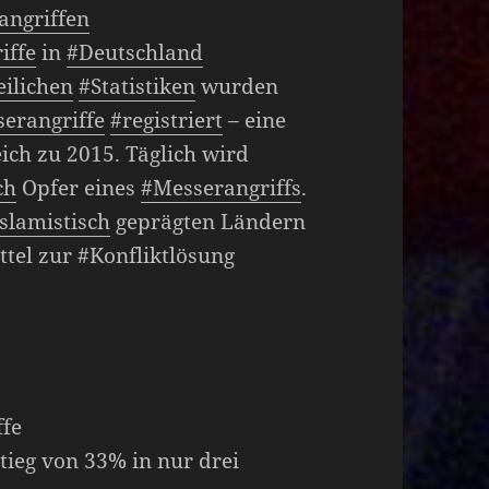
angriffen
iffe
in
#Deutschland
eilichen
#Statistiken
wurden
erangriffe
#registriert
– eine
ch zu 2015. Täglich wird
ch
Opfer eines
#Messerangriffs
.
islamistisch
geprägten Ländern
ttel zur #Konfliktlösung
ffe
tieg von 33% in nur drei