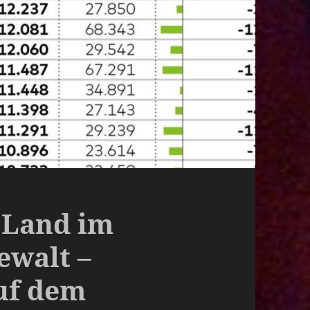
 Land im
ewalt –
uf dem