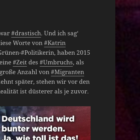
zwar
#drastisch
. Und ich sag‘
 Diese Worte von
#Katrin
Grünen-#Politikerin, haben 2015
 eine
#Zeit
des
#Umbruchs
, als
 große Anzahl von
#Migranten
zehnt später, stehen wir vor den
alität ist düsterer als je zuvor.