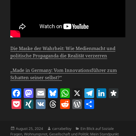
Die Maske der Wahrheit: Wie Medienmacht und
politische Propaganda die Realität verzerren
„Made in Germany: Vom Innovationsführer zum
Schatten seiner selbst?“
F
M
E
Bl
W
X
T
Li
D
a
as
m
u
h
el
n
ia
P
X
V
T
R
W
T
c
to
ai
es
at
e
k
s
o
I
K
h
e
o
ei
e
d
l
k
s
gr
e
p
c
N
re
d
r
le
b
o
y
A
a
dI
o
Veröffentlicht
Autor
Kategorien
August 25, 2024
carrabelloy
Ein Blick auf Soziale
k
G
a
di
d
n
am
Fragen, Wohnungsnot, Gesellschaft und Politik: Mein Standpunkt