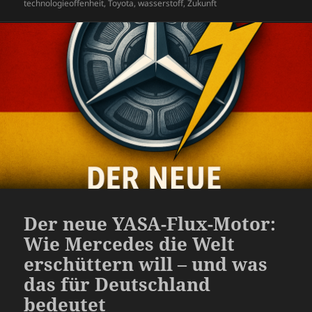
technologieoffenheit
,
Toyota
,
wasserstoff
,
Zukunft
o
p
s
re
k
ss
Der neue YASA-Flux-Motor:
Wie Mercedes die Welt
erschüttern will – und was
das für Deutschland
bedeutet