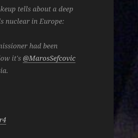
keup tells about a deep
ds nuclear in Europe:
issioner had been
Now it's
@MarosSefcovic
ia.
r4