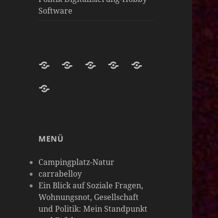
Software
Darknight-
Willkommen
Darknight
Darknight-
Carrabelloy
Coffee-
auf
Coffee
Coffee-
‚
matrix-
Netzwerk-
Darknight-
Mastodon-
Cloud
Meine
darknight-
Instanzen
Coffee-
Instanz
Hobbys
coffee
Podcast-
sind
MENÜ
Plattform
so
vielseitig
Campingplatz-Natur
wie
carrabelloy
Ein Blick auf Soziale Fragen,
meine
Wohnungsnot, Gesellschaft
Gedanken
und Politik: Mein Standpunkt
&