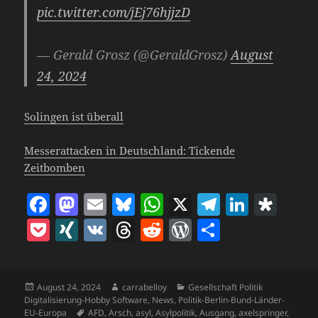
pic.twitter.com/jEj76hjjzD
— Gerald Grosz (@GeraldGrosz)
August
24, 2024
Solingen ist überall
Messerattacken in Deutschland: Tickende
Zeitbomben
F
M
E
Bl
W
X
T
Li
D
a
as
m
u
h
el
n
ia
P
X
V
T
R
W
T
c
to
ai
es
at
e
k
s
o
I
K
h
e
o
ei
e
d
l
k
s
gr
e
p
c
N
re
d
r
le
b
o
y
A
a
dI
o
Veröffentlicht
Autor
Kategorien
August 24, 2024
carrabelloy
Gesellschaft Politik
k
G
a
di
d
n
am
Digitalisierung-Hobby Software
,
News
,
Politik-Berlin-Bund-Länder-
o
n
p
m
n
ra
Schlagwörter
EU-Europa
AFD
,
Arsch
,
asyl
,
Asylpolitik
,
Ausgang
,
axelspringer
,