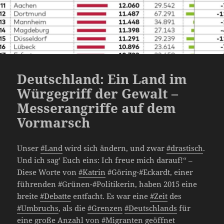
Deutschland: Ein Land im
Würgegriff der Gewalt –
Messerangriffe auf dem
Vormarsch
Unser
#Land
wird sich ändern, und zwar
#drastisch
.
Und ich sag‘ Euch eins: Ich freue mich darauf!“ –
Diese Worte von
#Katrin
#Göring-#Eckardt, einer
führenden #Grünen-#Politikerin, haben 2015 eine
breite
#Debatte
entfacht. Es war eine
#Zeit
des
#Umbruchs
, als die
#Grenzen
#Deutschlands
für
eine große Anzahl von
#Migranten
geöffnet