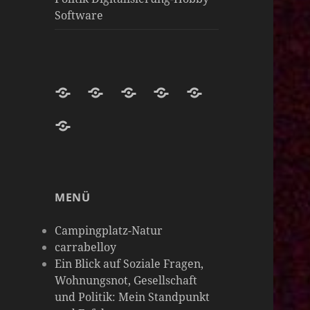
Software
Darknight-
Willkommen
Darknight
Darknight-
Carrabelloy
Coffee-
auf
Coffee
Coffee-
‚
matrix-
Netzwerk-
Darknight-
Mastodon-
Cloud
Meine
darknight-
Instanzen
Coffee-
Instanz
Hobbys
coffee
Podcast-
sind
MENÜ
Plattform
so
vielseitig
Campingplatz-Natur
wie
carrabelloy
Ein Blick auf Soziale Fragen,
meine
Wohnungsnot, Gesellschaft
Gedanken
und Politik: Mein Standpunkt
&