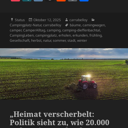
c
to
ai
es
at
e
k
s
o
I
K
h
e
o
ei
e
d
l
k
s
gr
e
p
c
N
re
d
r
le
b
o
y
A
a
dI
o
Format
Veröffentlicht
Autor
Kategorien
Status
Oktober 12, 2025
carrabelloy
k
G
a
di
d
n
am
Schlagwörter
Campingplatz-Natur
,
carrabelloy
bäume
,
camingwagen
,
o
n
p
m
n
ra
et
d
t
P
camper
,
CamperAlltag
,
camping
,
camping-dieffenbachtal
,
CampingLeben
,
campingplatz
,
erholen
,
erkunden
,
frühling
,
o
p
s
re
Gesellschaft
,
herbst
,
natur
,
sommer
,
stadt
,
winter
k
ss
„Heimat verscherbelt:
Politik sieht zu, wie 20.000