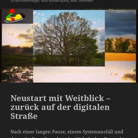
schornsteinfeger
,
villa-kunterbund
,
willi
,
Wohnen
k
ss
Neustart mit Weitblick –
zurück auf der digitalen
Straße
Nach einer langen Pause, einem Systemausfall und