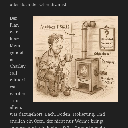
oder doch der Ofen dran ist.
Der
Plan
war
klar:
Mein
geliebt
er
Charley
soll
winterf
est
werden
– mit
allem,
was dazugehört. Dach, Boden, Isolierung. Und
endlich ein Ofen, der nicht nur Wärme bringt,
sondern auch ein kleines Stück Luxus in mein