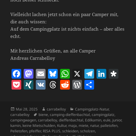
Vielleicht lachen jetzt schon ein paar Camper mit,
die auch wissen:
Auf dem Campingplatz ist nichts einfach – aber alles
echt.
Mit herzlichen Grüßen, an alle Camper
Andreas Carrabelloy
F
M
E
Bl
W
X
T
Li
D
a
as
m
u
h
el
n
ia
P
X
V
T
R
W
T
c
to
ai
es
at
e
k
s
o
I
K
h
e
o
ei
e
d
l
k
s
gr
e
p
c
N
re
d
r
le
b
o
y
A
a
dI
o
Veröffentlicht
Autor
Kategorien
Mai 28, 2025
carrabelloy
Campingplatz-Natur
,
k
G
a
di
d
n
am
Schlagwörter
carrabelloy
biene
,
camping-dieffenbachtal
,
campingplatz
,
o
n
p
m
n
ra
et
d
t
P
campingwagen
,
carrabelloy
,
dieffenbachtal
,
Edilkamin
,
eule
,
junior
,
kamin
,
keine Mietschulden
,
Kultur
,
maja
,
miete
,
natur
,
palletofen
,
o
p
s
re
Pelletofen
,
pfeiffer
,
RISA PLUS
,
schleiden
,
scholzen
,