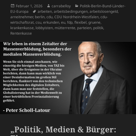
c
N
re
d
r
le
b
o
y
A
a
dI
o
Veröffentlicht
Autor
Kategorien
Februar 1, 2026
carrabelloy
Politik-Berlin-Bund-Länder-
k
G
a
di
d
n
am
Schlagwörter
EU-Europa
arbeiten
,
arbeitsbedingungen
,
arbeitslosengeld
,
o
n
p
m
n
ra
et
d
t
P
arneitnehmer
,
berlin
,
cdu
,
CDU Nordrhein-Westfalen
,
cdu-
wirtschaftsrat
,
csu
,
erkunden
,
eu
,
fdp
,
flexibel
,
gruene
,
o
p
s
re
krankenkasse
,
lobbyisten
,
mütterrente
,
parteien
,
politik
,
Rentenkasse
k
ss
„Politik, Medien & Bürger: