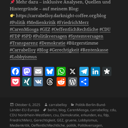
Mehr dazu – inklusive Analysen, Quellen und
Hintergründe – auf meinem Blog:
https://carrabelloy.darknight-coffee.org/blog
#Politik
#Medienkritik
#FriedrichMerz
#CarenMiosga
#GEZ
#OeffentlichRechtliche
#CDU
#FDP
#SPD
#Politikversagen
#Systemversagen
#Transparenz
#Demokratie
#Bürgerstimme
#Carrabelloy
#Blog
#Gerechtigkeit
#Rentenkasse
#Lobbyismus
F
M
E
Bl
W
X
T
Li
D
a
as
m
u
h
el
n
ia
P
X
V
T
R
W
T
c
to
ai
es
at
e
k
s
o
I
K
h
e
o
ei
e
d
l
k
s
gr
e
p
c
N
re
d
r
le
b
o
y
A
a
dI
o
Veröffentlicht
Autor
Kategorien
Oktober 6, 2025
carrabelloy
Politik-Berlin-Bund-
k
G
a
di
d
n
am
Schlagwörter
Länder-EU-Europa
berlin
,
blog
,
CarenMiosga
,
carrabelloy
,
cdu
,
o
n
p
m
n
ra
et
d
t
P
CDU Nordrhein-Westfalen
,
csu
,
Demokratie
,
erkunden
,
eu
,
fdp
,
FriedrichMerz
,
Gerechtigkeit
,
GEZ
,
gruene
,
Lobbyismus
,
o
p
s
re
Medienkritik
,
OeffentlichRechtliche
,
politik
,
Politikversagen
,