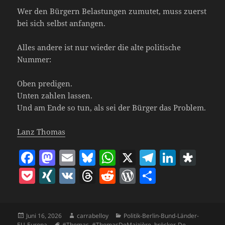
Wer den Bürgern Belastungen zumutet, muss zuerst
bei sich selbst anfangen.
Alles andere ist nur wieder die alte politische
Nummer:
Oben predigen.
Unten zahlen lassen.
Und am Ende so tun, als sei der Bürger das Problem.
Lanz Thomas
F
M
E
Bl
W
X
T
Li
D
a
as
m
u
h
el
n
ia
P
X
V
T
R
W
T
c
to
ai
es
at
e
k
s
o
I
K
h
e
o
ei
e
d
l
k
s
gr
e
p
c
N
re
d
r
le
b
o
y
A
a
dI
o
Veröffentlicht
Autor
Kategorien
Juni 16, 2026
carrabelloy
Politik-Berlin-Bund-Länder-
k
G
a
di
d
n
am
Schlagwörter
EU-Europa
#Thomas
,
#ThomasDeMaizière
,
bröcker
,
De
,