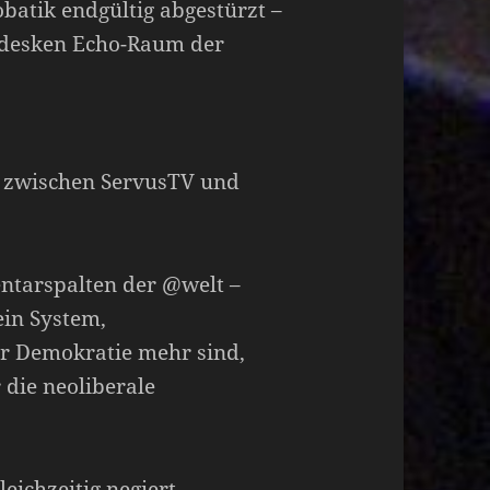
batik endgültig abgestürzt –
rdesken Echo-Raum der
– zwischen ServusTV und
ntarspalten der @welt –
ein System,
er Demokratie mehr sind,
 die neoliberale
eichzeitig negiert.