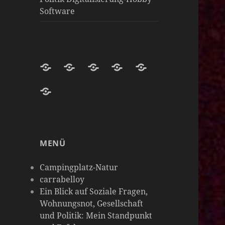
Software
Darknight-
Willkommen
Darknight
Darknight-
Carrabelloy
Coffee-
auf
Coffee
Coffee-
‚
matrix-
Netzwerk-
Darknight-
Mastodon-
Cloud
Meine
darknight-
Instanzen
Coffee-
Instanz
Hobbys
coffee
Podcast-
sind
MENÜ
Plattform
so
vielseitig
Campingplatz-Natur
wie
carrabelloy
Ein Blick auf Soziale Fragen,
meine
Wohnungsnot, Gesellschaft
Gedanken
und Politik: Mein Standpunkt
&