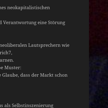
nes neokapitalistischen
d Verantwortung eine Störung
n neoliberalen Lautsprechern wie
rich7,
tarnen.
be Muster:
ste Glaube, dass der Markt schon
s als Selbstinszenierung