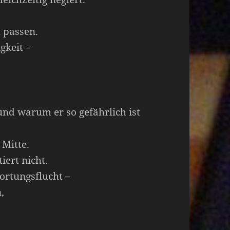
d passen.
gkeit –
und warum er so gefährlich ist
 Mitte.
iert nicht.
ortungsflucht –
,