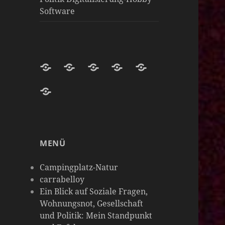
Software
Darknight-
Willkommen
Darknight
Darknight-
Carrabelloy
Coffee-
auf
Coffee
Coffee-
‚
matrix-
Netzwerk-
Darknight-
Mastodon-
Cloud
Meine
darknight-
Instanzen
Coffee-
Instanz
Hobbys
coffee
Podcast-
sind
MENÜ
Plattform
so
vielseitig
Campingplatz-Natur
wie
carrabelloy
Ein Blick auf Soziale Fragen,
meine
Wohnungsnot, Gesellschaft
Gedanken
und Politik: Mein Standpunkt
&