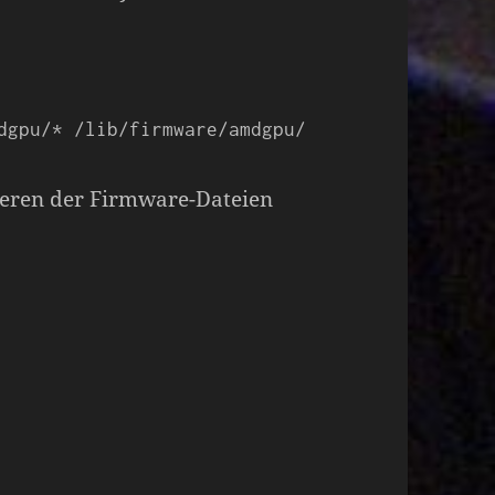
dgpu/* /lib/firmware/amdgpu/
ieren der Firmware-Dateien