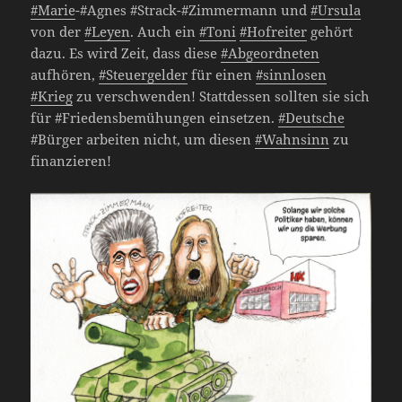
#Marie
-#Agnes #Strack-#Zimmermann und
#Ursula
von der
#Leyen
. Auch ein
#Toni
#Hofreiter
gehört
dazu. Es wird Zeit, dass diese
#Abgeordneten
aufhören,
#Steuergelder
für einen
#sinnlosen
#Krieg
zu verschwenden! Stattdessen sollten sie sich
für #Friedensbemühungen einsetzen.
#Deutsche
#Bürger arbeiten nicht, um diesen
#Wahnsinn
zu
finanzieren!