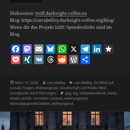
Diskussion:
treff.darknight-coffee.eu
Blog: https://carrabelloy.darknight-coffee.org/blog/
Wenn dir das Projekt hilft: Spendenlinks sind im
Blog.
F
M
E
Bl
W
X
T
Li
D
a
as
m
u
h
el
n
ia
P
X
V
T
R
W
T
c
to
ai
es
at
e
k
s
o
I
K
h
e
o
ei
e
d
l
k
s
gr
e
p
c
N
re
d
r
le
b
o
y
A
a
dI
o
Veröffentlicht
Autor
Kategorien
März 19, 2026
carrabelloy
carrabelloy
,
Ein Blick auf
k
G
a
di
d
n
am
Soziale Fragen, Wohnungsnot, Gesellschaft und Politik: Mein
o
n
p
m
n
ra
et
d
t
P
Schlagwörter
Standpunkt und Erfahrungen
gag
,
leg
,
lobbydatenbank
,
miete
,
mieter
,
politik
,
vermieter
,
vonovia
,
wohnungsamt
,
o
p
s
re
wohnungsgesellschaften
,
wohnungsnot
k
ss