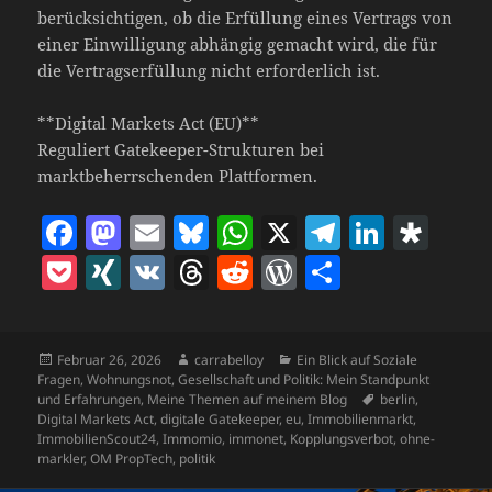
berücksichtigen, ob die Erfüllung eines Vertrags von
einer Einwilligung abhängig gemacht wird, die für
die Vertragserfüllung nicht erforderlich ist.
**Digital Markets Act (EU)**
Reguliert Gatekeeper-Strukturen bei
marktbeherrschenden Plattformen.
F
M
E
Bl
W
X
T
Li
D
a
as
m
u
h
el
n
ia
P
X
V
T
R
W
T
c
to
ai
es
at
e
k
s
o
I
K
h
e
o
ei
e
d
l
k
s
gr
e
p
c
N
re
d
r
le
b
o
y
A
a
dI
o
Veröffentlicht
Autor
Kategorien
Februar 26, 2026
carrabelloy
Ein Blick auf Soziale
k
G
a
di
d
n
am
Fragen, Wohnungsnot, Gesellschaft und Politik: Mein Standpunkt
o
n
p
m
n
ra
et
d
t
P
Schlagwörter
und Erfahrungen
,
Meine Themen auf meinem Blog
berlin
,
Digital Markets Act
,
digitale Gatekeeper
,
eu
,
Immobilienmarkt
,
o
p
s
re
ImmobilienScout24
,
Immomio
,
immonet
,
Kopplungsverbot
,
ohne-
markler
,
OM PropTech
,
politik
k
ss