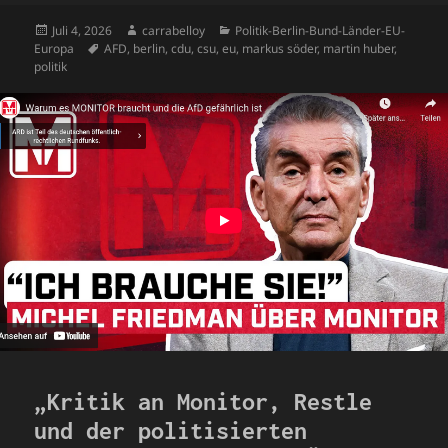
s
es
Veröffentlicht
Autor
Kategorien
Juli 4, 2026
carrabelloy
Politik-Berlin-Bund-Länder-EU-
am
Schlagwörter
Europa
AFD
,
berlin
,
cdu
,
csu
,
eu
,
markus söder
,
martin huber
,
s
politik
„Kritik an Monitor, Restle
und der politisierten