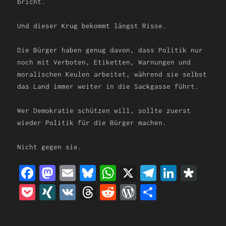
bricht.
Und dieser Krug bekommt längst Risse.
Die Bürger haben genug davon, dass Politik nur
noch mit Verboten, Etiketten, Warnungen und
moralischen Keulen arbeitet, während sie selbst
das Land immer weiter in die Sackgasse führt.
Wer Demokratie schützen will, sollte zuerst
wieder Politik für die Bürger machen.
Nicht gegen sie.
Fa
Ma
Em
Bl
Wh
X
Te
Li
Di
ce
st
ai
ue
at
le
nk
as
Po
XI
VK
Th
Re
Wo
Te
bo
od
l
sk
sA
gr
ed
po
ck
NG
re
dd
rd
il
ok
on
y
pp
am
In
ra
et
ad
it
Pr
en