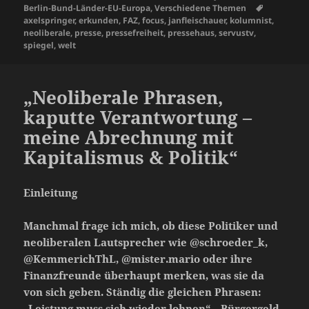
o
o
p
a
n
r
am
Schlagwör
Berlin-Bund-Länder-EU-Europa
,
Verschiedene Themen
et
d
t
P
axelspringer
,
erkunden
,
FAZ
,
focus
,
janfleischauer
,
kolumnist
,
k
n
p
m
a
s
re
neoliberale
,
presse
,
pressefreiheit
,
pressehaus
,
servustv
,
spiegel
,
welt
ss
„Neoliberale Phrasen,
kaputte Verantwortung –
meine Abrechnung mit
Kapitalismus & Politik“
Einleitung
Manchmal frage ich mich, ob diese Politiker und
neoliberalen Lautsprecher wie @schroeder_k,
@KemmerichThL, @mister.mario oder ihre
Finanzfreunde überhaupt merken, was sie da
von sich geben. Ständig die gleichen Phrasen:
„Leistung muss sich wieder lohnen“, „Bürgergeld