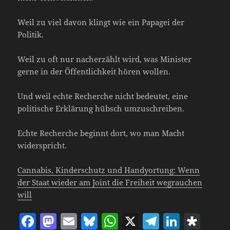
Weil zu viel davon klingt wie ein Papagei der
Politik.
Weil zu oft nur nacherzählt wird, was Minister
gerne in der Öffentlichkeit hören wollen.
Und weil echte Recherche nicht bedeutet, eine
politische Erklärung hübsch umzuschreiben.
Echte Recherche beginnt dort, wo man Macht
widerspricht.
Cannabis, Kinderschutz und Handyortung: Wenn
der Staat wieder am Joint die Freiheit wegrauchen
will
F
M
E
Bl
W
X
T
Li
D