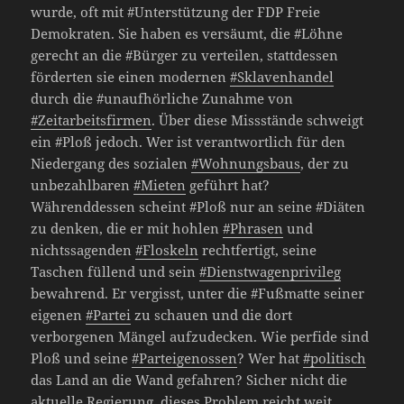
wurde, oft mit #Unterstützung der FDP Freie
Demokraten. Sie haben es versäumt, die #Löhne
gerecht an die #Bürger zu verteilen, stattdessen
förderten sie einen modernen
#Sklavenhandel
durch die #unaufhörliche Zunahme von
#Zeitarbeitsfirmen
. Über diese Missstände schweigt
ein #Ploß jedoch. Wer ist verantwortlich für den
Niedergang des sozialen
#Wohnungsbaus
, der zu
unbezahlbaren
#Mieten
geführt hat?
Währenddessen scheint #Ploß nur an seine #Diäten
zu denken, die er mit hohlen
#Phrasen
und
nichtssagenden
#Floskeln
rechtfertigt, seine
Taschen füllend und sein
#Dienstwagenprivileg
bewahrend. Er vergisst, unter die #Fußmatte seiner
eigenen
#Partei
zu schauen und die dort
verborgenen Mängel aufzudecken. Wie perfide sind
Ploß und seine
#Parteigenossen
? Wer hat
#politisch
das Land an die Wand gefahren? Sicher nicht die
aktuelle Regierung, dieses Problem reicht weit