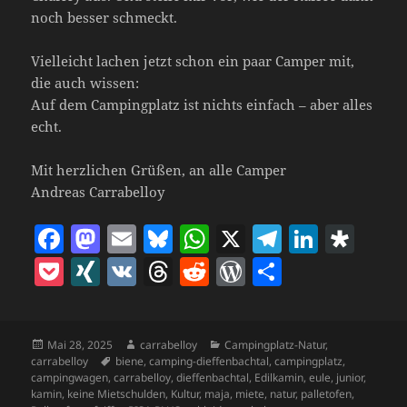
noch besser schmeckt.
Vielleicht lachen jetzt schon ein paar Camper mit,
die auch wissen:
Auf dem Campingplatz ist nichts einfach – aber alles
echt.
Mit herzlichen Grüßen, an alle Camper
Andreas Carrabelloy
F
M
E
Bl
W
X
T
Li
D
a
as
m
u
h
el
n
ia
P
X
V
T
R
W
T
c
to
ai
es
at
e
k
s
o
I
K
h
e
o
ei
e
d
l
k
s
gr
e
p
c
N
re
d
r
le
b
o
y
A
a
dI
o
Veröffentlicht
Autor
Kategorien
Mai 28, 2025
carrabelloy
Campingplatz-Natur
,
k
G
a
di
d
n
am
Schlagwörter
carrabelloy
biene
,
camping-dieffenbachtal
,
campingplatz
,
o
n
p
m
n
ra
et
d
t
P
campingwagen
,
carrabelloy
,
dieffenbachtal
,
Edilkamin
,
eule
,
junior
,
kamin
,
keine Mietschulden
,
Kultur
,
maja
,
miete
,
natur
,
palletofen
,