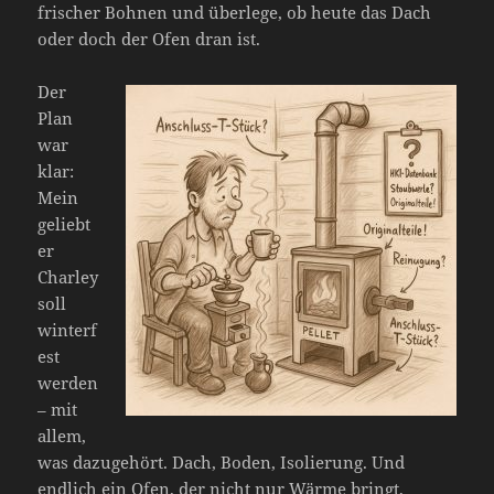
frischer Bohnen und überlege, ob heute das Dach
oder doch der Ofen dran ist.
Der
Plan
war
klar:
Mein
geliebt
er
Charley
soll
winterf
est
werden
– mit
allem,
was dazugehört. Dach, Boden, Isolierung. Und
endlich ein Ofen, der nicht nur Wärme bringt,