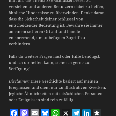
hilft dir, das Thema SSH-Schlüssel besser zu
verstehen und anderen Benutzern dabei zu helfen,
ähnliche Hindernisse zu überwinden. Denke daran,
dass die Sicherheit deiner Schlüssel von
entscheidender Bedeutung ist. Bewahre sie immer
an einem sicheren Ort auf und handle
entsprechend, um unbefugten Zugriff zu
verhindern.
Falls du weitere Fragen hast oder Hilfe benötigst,
und ich dir helfen kann, stehe ich gerne zur
Verfügung!
Disclaimer:
Diese Geschichte basiert auf meinen
Ereignissen und dient nur zu illustrativen Zwecken.
Jegliche Ähnlichkeiten mit tatsächlichen Personen
oder Ereignissen sind rein zufällig.
F
M
E
Bl
W
X
T
Li
D