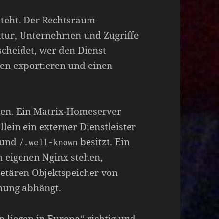
steht. Der Rechtsraum
ktur, Unternehmen und Zugriffe
scheidet, wer den Dienst
ten exportieren und einen
len. Ein Matrix-Homeserver
lein ein externer Dienstleister
S und
besitzt. Ein
/.well-known
m eigenen Nginx stehen,
etären Objektspeicher von
nung abhängt.
n liegen in Europa“ richtig und