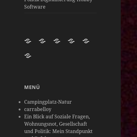
Software
Darknight-
Willkommen
Darknight
Darknight-
Carrabelloy
Coffee-
auf
Coffee
Coffee-
‚
matrix-
Netzwerk-
Darknight-
Mastodon-
Cloud
Meine
darknight-
Instanzen
Coffee-
Instanz
Hobbys
coffee
Podcast-
sind
MENÜ
Plattform
so
vielseitig
Campingplatz-Natur
wie
carrabelloy
Ein Blick auf Soziale Fragen,
meine
Wohnungsnot, Gesellschaft
Gedanken
und Politik: Mein Standpunkt
&