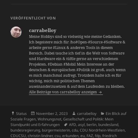
e
d
l
k
s
gr
e
p
c
N
re
d
r
le
b
o
y
A
a
dI
o
k
G
a
di
d
n
VERÖFFENTLICHT VON
o
n
p
m
n
ra
et
d
t
P
carrabelloy
o
p
s
re
Meine Hobbys sind so vielseitig wie meine Gedanken.
k
Ich begeistere mich für /ho#Open-#Source-#Software &
ss
arbeite gerne #Linux & anderen Tools in diesem
Bereich. Dabei tauche ich tief in die Welt von Software
und Hardware ein & tüftle gerne an verschiedenen
Projekten. #Debian #Mobil Mein Interesse an der
deutschen & europäischen #Politik ist groß, auch wenn
es mich manchmal aufregt. Trotzdem halte ich es für
wichtig, mich mit politischen Themen
auseinanderzusetzen & auf dem Laufenden zu bleiben.
Alle Beiträge von carrabelloy anzeigen
Format
Veröffentlicht
Autor
Kategorien
Status
November 2, 2023
carrabelloy
Ein Blick auf
am
Soziale Fragen, Wohnungsnot, Gesellschaft und Politik: Mein
Schlagwörter
Standpunkt und Erfahrungen
AFD
,
asyl
,
berlin
,
bundesland
,
bundesregierung
,
bürgermeisterin
,
cdu
,
CDU Nordrhein-Westfalen
,
CDUCSU
,
christin lindner
,
csu
,
erkunden
,
eu
,
FAZ
,
fdp
,
friedrich