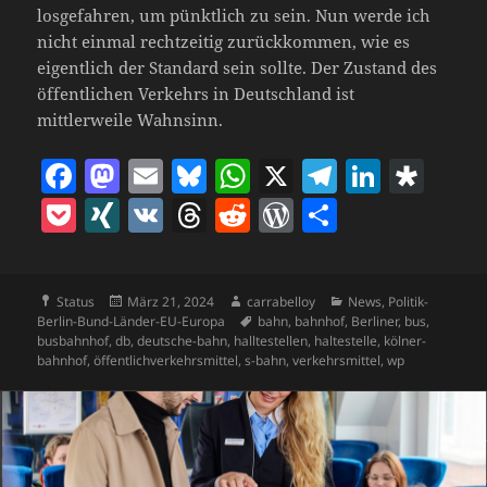
losgefahren, um pünktlich zu sein. Nun werde ich
nicht einmal rechtzeitig zurückkommen, wie es
eigentlich der Standard sein sollte. Der Zustand des
öffentlichen Verkehrs in Deutschland ist
mittlerweile Wahnsinn.
F
M
E
Bl
W
X
T
Li
D
a
as
m
u
h
el
n
ia
P
X
V
T
R
W
T
c
to
ai
es
at
e
k
s
o
I
K
h
e
o
ei
e
d
l
k
s
gr
e
p
c
N
re
d
r
le
b
o
y
A
a
dI
o
Format
Veröffentlicht
Autor
Kategorien
Status
März 21, 2024
carrabelloy
News
,
Politik-
k
G
a
di
d
n
am
Schlagwörter
Berlin-Bund-Länder-EU-Europa
bahn
,
bahnhof
,
Berliner
,
bus
,
o
n
p
m
n
ra
et
d
t
P
busbahnhof
,
db
,
deutsche-bahn
,
halltestellen
,
haltestelle
,
kölner-
bahnhof
,
öffentlichverkehrsmittel
,
s-bahn
,
verkehrsmittel
,
wp
o
p
s
re
k
ss