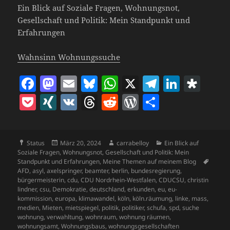
Ein Blick auf Soziale Fragen, Wohnungsnot,
Gesellschaft und Politik: Mein Standpunkt und
Erfahrungen
Wahnsinn Wohnungssuche
F
M
E
Bl
W
X
T
Li
D
a
as
m
u
h
el
n
ia
P
X
V
T
R
W
T
c
to
ai
es
at
e
k
s
o
I
K
h
e
o
ei
e
d
l
k
s
gr
e
p
c
N
re
d
r
le
b
o
y
A
a
dI
o
Format
Veröffentlicht
Autor
Kategorien
Status
März 20, 2024
carrabelloy
Ein Blick auf
k
G
a
di
d
n
am
Soziale Fragen, Wohnungsnot, Gesellschaft und Politik: Mein
o
n
p
m
n
ra
et
d
t
P
Schla
Standpunkt und Erfahrungen
,
Meine Themen auf meinem Blog
AFD
,
asyl
,
axelspringer
,
beamter
,
berlin
,
bundesregierung
,
o
p
s
re
bürgermeisterin
,
cdu
,
CDU Nordrhein-Westfalen
,
CDUCSU
,
christin
lindner
,
csu
,
Demokratie
,
deutschland
,
erkunden
,
eu
,
eu-
k
ss
kommission
,
europa
,
klimawandel
,
köln
,
köln.räumung
,
linke
,
mass
,
medien
,
Mieten
,
mietspiegel
,
politik
,
politiker
,
schufa
,
spd
,
suche
wohnung
,
verwahltung
,
wohnraum
,
wohnung räumen
,
wohnungsamt
,
Wohnungsbaus
,
wohnungsgesellschaften