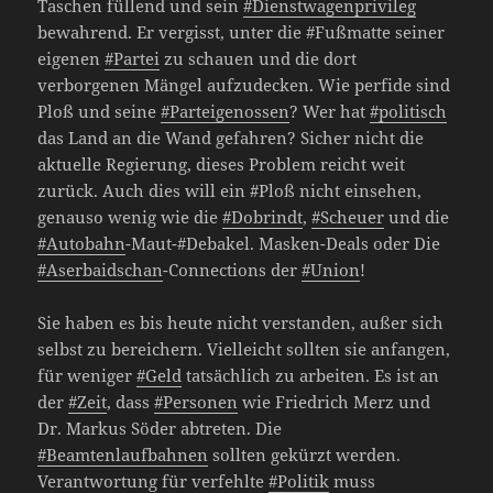
Taschen füllend und sein
#Dienstwagenprivileg
bewahrend. Er vergisst, unter die #Fußmatte seiner
eigenen
#Partei
zu schauen und die dort
verborgenen Mängel aufzudecken. Wie perfide sind
Ploß und seine
#Parteigenossen
? Wer hat
#politisch
das Land an die Wand gefahren? Sicher nicht die
aktuelle Regierung, dieses Problem reicht weit
zurück. Auch dies will ein #Ploß nicht einsehen,
genauso wenig wie die
#Dobrindt
,
#Scheuer
und die
#Autobahn
-Maut-#Debakel. Masken-Deals oder Die
#Aserbaidschan
-Connections der
#Union
!
Sie haben es bis heute nicht verstanden, außer sich
selbst zu bereichern. Vielleicht sollten sie anfangen,
für weniger
#Geld
tatsächlich zu arbeiten. Es ist an
der
#Zeit
, dass
#Personen
wie Friedrich Merz und
Dr. Markus Söder abtreten. Die
#Beamtenlaufbahnen
sollten gekürzt werden.
Verantwortung für verfehlte
#Politik
muss