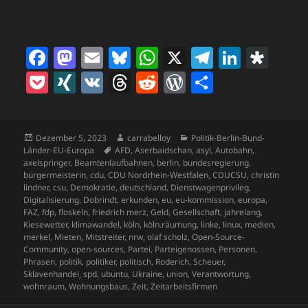
F
M
E
Bl
W
X
T
Li
D
a
as
m
u
h
el
n
ia
P
X
V
T
R
W
T
c
to
ai
es
at
e
k
s
o
I
K
h
e
o
ei
e
d
l
k
s
gr
e
p
c
N
re
d
r
le
b
o
y
A
a
dI
o
Veröffentlicht
Autor
Kategorien
Dezember 5, 2023
carrabelloy
Politik-Berlin-Bund-
k
G
a
di
d
n
am
Schlagwörter
Länder-EU-Europa
AFD
,
Aserbaidschan
,
asyl
,
Autobahn
,
o
n
p
m
n
ra
et
d
t
P
axelspringer
,
Beamtenlaufbahnen
,
berlin
,
bundesregierung
,
bürgermeisterin
,
cdu
,
CDU Nordrhein-Westfalen
,
CDUCSU
,
christin
o
p
s
re
lindner
,
csu
,
Demokratie
,
deutschland
,
Dienstwagenprivileg
,
Digitalisierung
,
Dobrindt
,
erkunden
,
eu
,
eu-kommission
,
europa
,
k
ss
FAZ
,
fdp
,
floskeln
,
friedrich merz
,
Geld
,
Gesellschaft
,
jahrelang
,
Kiesewetter
,
klimawandel
,
köln
,
köln.räumung
,
linke
,
linux
,
medien
,
merkel
,
Mieten
,
Mitstreiter
,
nrw
,
olaf scholz
,
Open-Source-
Community
,
open-sources
,
Partei
,
Parteigenossen
,
Personen
,
Phrasen
,
politik
,
politiker
,
politisch
,
Roderich
,
Scheuer
,
Sklavenhandel
,
spd
,
ubuntu
,
Ukraine
,
union
,
Verantwortung
,
wohnraum
,
Wohnungsbaus
,
Zeit
,
Zeitarbeitsfirmen