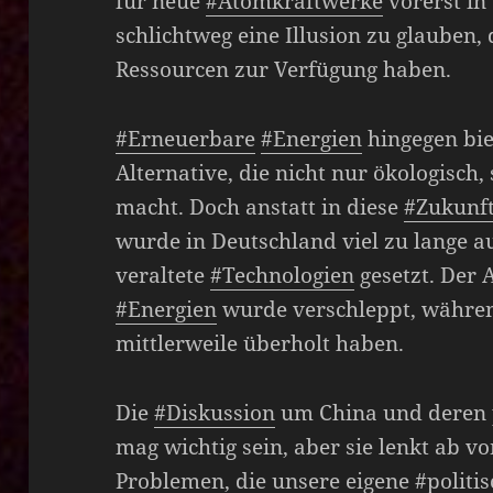
für neue
#Atomkraftwerke
vorerst in
schlichtweg eine Illusion zu glauben,
Ressourcen zur Verfügung haben.
#Erneuerbare
#Energien
hingegen bie
Alternative, die nicht nur ökologisc
macht. Doch anstatt in diese
#Zukunft
wurde in Deutschland viel zu lange au
veraltete
#Technologien
gesetzt. Der
#Energien
wurde verschleppt, währe
mittlerweile überholt haben.
Die
#Diskussion
um China und deren 
mag wichtig sein, aber sie lenkt ab 
Problemen, die unsere eigene
#politi