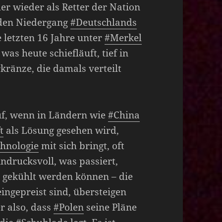
mer wieder als Retter der Nation
 den Niedergang
#Deutschlands
letzten 16 Jahre unter
#Merkel
 was heute schiefläuft, tief in
rkränze, die damals verteilt
auf, wenn in Ländern wie
#China
t
als Lösung gesehen wird,
hnologie
mit sich bringt, oft
indrucksvoll, was passiert,
 gekühlt werden können – die
eingepreist sind, übersteigen
r also, dass
#Polen
seine Pläne