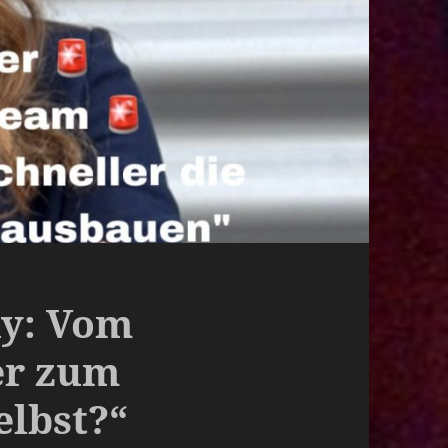
y: Vom
er zum
elbst?“