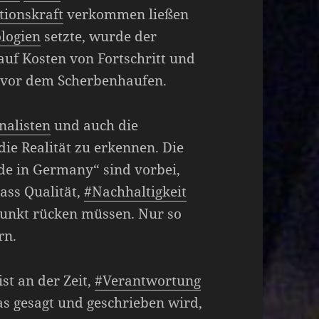
tionskraft
verkommen ließen
logien
setzte, wurde der
uf Kosten von Fortschritt und
r vor dem Scherbenhaufen.
nalisten
und auch die
 die Realität zu erkennen. Die
de in Germany“ sind vorbei,
ass Qualität,
#Nachhaltigkeit
punkt rücken müssen. Nur so
rn.
st an der Zeit,
#Verantwortung
s gesagt und geschrieben wird,