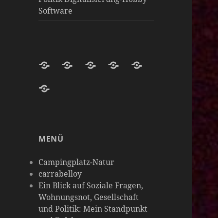
Software
Darknight-
Willkommen
Darknight
Darknight-
Carrabelloy
Coffee-
auf
Coffee
Coffee-
‚
matrix-
Netzwerk-
Darknight-
Mastodon-
Cloud
Meine
darknight-
Instanzen
Coffee-
Instanz
Hobbys
coffee
Podcast-
sind
MENÜ
Plattform
so
vielseitig
Campingplatz-Natur
wie
carrabelloy
Ein Blick auf Soziale Fragen,
meine
Wohnungsnot, Gesellschaft
Gedanken
und Politik: Mein Standpunkt
&