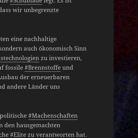
 die
#Schublade
legt. Es ist
 dass wir unbegrenzte
ten eine nachhaltige
h, sondern auch ökonomisch Sinn
stechnologien
zu investieren,
f fossile
#Brennstoffe
und
 Ausbau der erneuerbaren
nd andere Länder uns
politische
#Machenschaften
von den hausgemachten
sche
#Elite
zu verantworten hat.