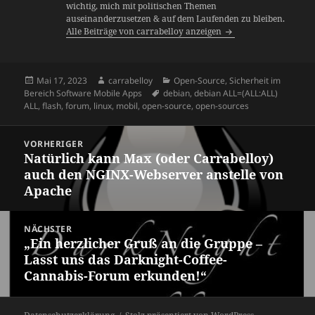
wichtig, mich mit politischen Themen
auseinanderzusetzen & auf dem Laufenden zu bleiben.
Alle Beiträge von carrabelloy anzeigen
Veröffentlicht
Autor
Kategorien
Mai 17, 2023
carrabelloy
Open-Source
,
Sicherheit im
am
Schlagwörter
Bereich Software Mobile Apps
debian
,
debian ALL=(ALL:ALL)
ALL
,
flash
,
forum
,
linux
,
mobil
,
open-source
,
open-sources
Beitragsnavigation
VORHERIGER
Natürlich kann Max (oder Carrabelloy)
Vorheriger
auch den NGINX-Webserver anstelle von
Beitrag:
Apache
NÄCHSTER
„Ein herzlicher Gruß an die Gruppe –
Nächster
Lasst uns das Darknight-Coffee-
Beitrag:
Cannabis-Forum erkunden!“