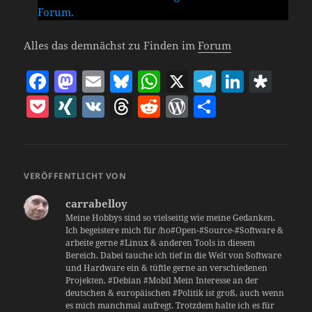
Forum.
Alles das demnächst zu Finden im
Forum
F
M
E
Bl
W
X
T
Li
D
a
as
m
u
h
el
n
ia
P
X
V
T
R
W
T
c
to
ai
es
at
e
k
s
o
I
K
h
e
o
ei
e
d
l
k
s
gr
e
p
c
N
re
d
r
le
b
o
y
A
a
dI
o
k
G
a
di
d
n
VERÖFFENTLICHT VON
o
n
p
m
n
ra
et
d
t
P
carrabelloy
o
p
s
re
Meine Hobbys sind so vielseitig wie meine Gedanken.
k
Ich begeistere mich für /ho#Open-#Source-#Software &
ss
arbeite gerne #Linux & anderen Tools in diesem
Bereich. Dabei tauche ich tief in die Welt von Software
und Hardware ein & tüftle gerne an verschiedenen
Projekten. #Debian #Mobil Mein Interesse an der
deutschen & europäischen #Politik ist groß, auch wenn
es mich manchmal aufregt. Trotzdem halte ich es für