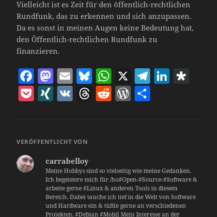
Vielleicht ist es Zeit für den öffentlich-rechtlichen
Rundfunk, das zu erkennen und sich anzupassen.
Da es sonst in meinen Augen keine Bedeutung hat,
den Öffentlich-rechtlichen Rundfunk zu
finanzieren.
F
M
E
Bl
W
X
T
Li
D
a
as
m
u
h
el
n
ia
P
X
V
T
R
W
T
c
to
ai
es
at
e
k
s
o
I
K
h
e
o
ei
e
d
l
k
s
gr
e
p
c
N
re
d
r
le
b
o
y
A
a
dI
o
k
G
a
di
d
n
VERÖFFENTLICHT VON
o
n
p
m
n
ra
et
d
t
P
carrabelloy
o
p
s
re
Meine Hobbys sind so vielseitig wie meine Gedanken.
k
Ich begeistere mich für /ho#Open-#Source-#Software &
ss
arbeite gerne #Linux & anderen Tools in diesem
Bereich. Dabei tauche ich tief in die Welt von Software
und Hardware ein & tüftle gerne an verschiedenen
Projekten. #Debian #Mobil Mein Interesse an der