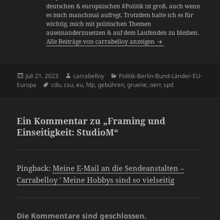
deutschen & europäischen #Politik ist groß, auch wenn
es mich manchmal aufregt. Trotzdem halte ich es für
wichtig, mich mit politischen Themen
auseinanderzusetzen & auf dem Laufenden zu bleiben.
Alle Beiträge von carrabelloy anzeigen
Veröffentlicht
Autor
Kategorien
Juli 21, 2023
carrabelloy
Politik-Berlin-Bund-Länder-EU-
am
Schlagwörter
Europa
cdu
,
csu
,
eu
,
fdp
,
gebühren
,
gruene
,
oerr
,
spd
Ein Kommentar zu „Framing und
Einseitigkeit: StudioM“
Pingback:
Meine E-Mail an die Sendeanstalten –
Carrabelloy ' Meine Hobbys sind so vielseitig
Die Kommentare sind geschlossen.