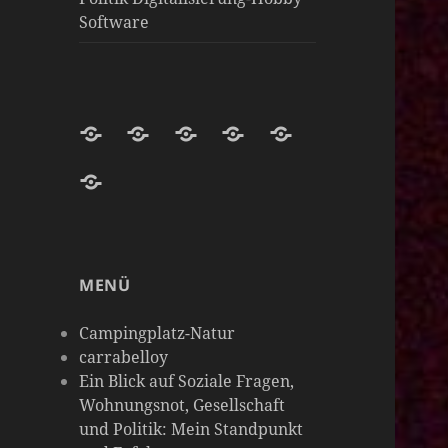
Software
Darknight-
Willkommen
Darknight
Darknight-
Carrabelloy
Coffee-
auf
Coffee
Coffee-
‚
matrix-
Netzwerk-
Darknight-
Mastodon-
Cloud
Meine
darknight-
Instanzen
Coffee-
Instanz
Hobbys
coffee
Podcast-
sind
MENÜ
Plattform
so
vielseitig
Campingplatz-Natur
wie
carrabelloy
Ein Blick auf Soziale Fragen,
meine
Wohnungsnot, Gesellschaft
Gedanken
und Politik: Mein Standpunkt
&