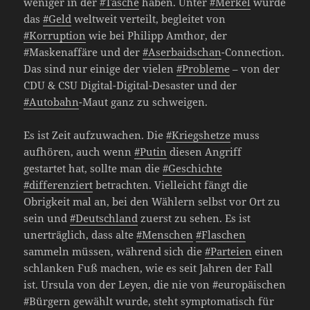
weniger in der
#Tasche
haben. Unter
#Merkel
wurde
das
#Geld
weltweit verteilt, begleitet von
#Korruption
wie bei Philipp Amthor, der
#Maskenaffäre und der
#Aserbaidschan
-Connection.
Das sind nur einige der vielen
#Probleme
– von der
CDU & CSU Digital-Digital-Desaster und der
#Autobahn
-Maut ganz zu schweigen.
Es ist Zeit aufzuwachen. Die
#Kriegshetze
muss
aufhören, auch wenn
#Putin
diesen Angriff
gestartet hat, sollte man die
#Geschichte
#differenziert
betrachten. Vielleicht fängt die
Obrigkeit mal an, bei den Wählern selbst vor Ort zu
sein und
#Deutschland
zuerst zu sehen. Es ist
unerträglich, dass alte
#Menschen
#Flaschen
sammeln müssen, während sich die
#Parteien
einen
schlanken Fuß machen, wie es seit Jahren der Fall
ist. Ursula von der Leyen, die nie von #europäischen
#Bürgern gewählt wurde, steht symptomatisch für