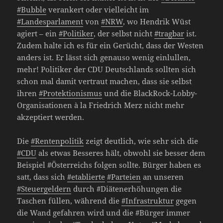
#Bubble
verankert oder vielleicht im
#Landesparlament
von
#NRW
, wo Hendrik Wüst
agiert – ein
#Politiker
, der selbst nicht
#tragbar
ist.
Zudem halte ich es für ein Gerücht, dass der Westen
anders ist. Er lässt sich genauso wenig einlullen,
mehr! Politiker der CDU Deutschlands sollten sich
schon mal damit vertraut machen, dass sie selbst
ihren
#Protektionismus
und die BlackRock-Lobby-
Organisationen à la Friedrich Merz nicht mehr
akzeptiert werden.
Die
#Rentenpolitik
zeigt deutlich, wie sehr sich die
#CDU
als etwas Besseres hält, obwohl sie besser dem
Beispiel #Österreichs folgen sollte. Bürger haben es
satt, dass sich
#etablierte
#Parteien
an unseren
#Steuergeldern
durch #Diätenerhöhungen die
Taschen füllen, während die
#Infrastruktur
gegen
die Wand gefahren wird und die #Bürger immer