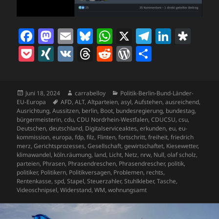
F
M
E
Bl
W
X
T
Li
D
a
as
m
u
h
el
n
ia
P
X
V
T
R
W
T
c
to
ai
es
at
e
k
s
o
I
K
h
e
o
ei
e
d
l
k
s
gr
e
p
c
N
re
d
r
le
b
o
y
A
a
dI
o
Veröffentlicht
Autor
Kategorien
Juni 18, 2024
carrabelloy
Politik-Berlin-Bund-Länder-
k
G
a
di
d
n
am
Schlagwörter
EU-Europa
AFD
,
ALT
,
Altparteien
,
asyl
,
Aufstehen
,
ausreichend
,
o
n
p
m
n
ra
et
d
t
P
Ausrichtung
,
Aussitzen
,
berlin
,
Boot
,
bundesregierung
,
bundestag
,
bürgermeisterin
,
cdu
,
CDU Nordrhein-Westfalen
,
CDUCSU
,
csu
,
o
p
s
re
Deutschen
,
deutschland
,
Digitalserviceaktes
,
erkunden
,
eu
,
eu-
kommission
,
europa
,
fdp
,
filz
,
Flinten
,
fortschritt
,
freiheit
,
friedrich
k
ss
merz
,
Gerichtsprozesses
,
Gesellschaft
,
gewirtschaftet
,
Kiesewetter
,
klimawandel
,
köln.räumung
,
land
,
Licht
,
Netz
,
nrw
,
Null
,
olaf scholz
,
parteien
,
Phrasen
,
Phrasendreschen
,
Phrasendrescher
,
politik
,
politiker
,
Politikern
,
Politikversagen
,
Problemen
,
rechts
,
Rentenkasse
,
spd
,
Stapel
,
Steuerzahler
,
Stuhlkleber
,
Tasche
,
Videoschnipsel
,
Widerstand
,
WM
,
wohnungsamt