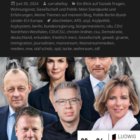
b
o
y
A
a
dI
o
Veröffentlicht
Autor
Kategorien
Juni 30, 2024
carrabelloy
Ein Blick auf Soziale Fragen,
k
G
a
di
d
n
am
Wohnungsnot, Gesellschaft und Politik: Mein Standpunkt und
o
n
p
m
n
ra
et
d
t
P
Erfahrungen
,
Meine Themen auf meinem Blog
,
Politik-Berlin-Bund-
Schlagwörter
Länder-EU-Europa
abschieben
,
AFD
,
asyl
,
Asylpolitik
,
o
p
s
re
Asylsystem
,
berlin
,
bundesregierung
,
bürgermeisterin
,
cdu
,
CDU
Nordrhein-Westfalen
,
CDUCSU
,
christin lindner
,
csu
,
Demokratie
,
k
ss
deutschland
,
erkunden
,
friedrich merz
,
Gesellschaft
,
gewalt
,
gruene
,
immigration
,
journalisten
,
mainstream
,
Mainstreammedien
,
medien
,
nrw
,
olaf scholz
,
spd
,
tacke
,
wohnraum
,
zdf