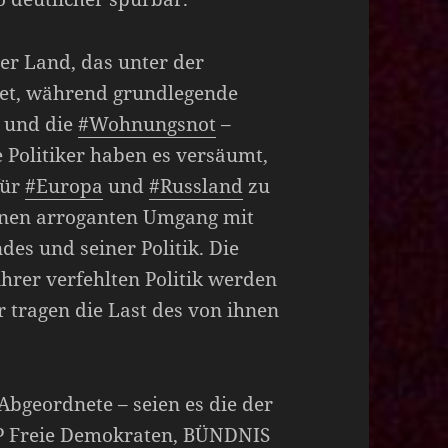
ser Land, das unter der
det, während grundlegende
und die
#Wohnungsnot
–
e Politiker haben es versäumt,
für
#Europa
und
#Russland
zu
einen arroganten Umgang mit
es und seiner Politik. Die
hrer verfehlten Politik werden
r tragen die Last des von ihnen
 Abgeordnete – seien es die der
P Freie Demokraten, BÜNDNIS