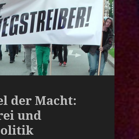
el der Macht:
rei und
olitik