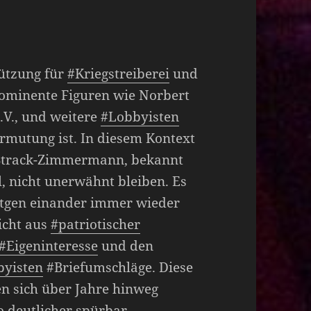
tützung für
#Kriegstreiberei
und
rominente Figuren wie Norbert
.V., und weitere
#Lobbyisten
rmutung ist. In diesem Kontext
s Strack-Zimmermann, bekannt
, nicht unerwähnt bleiben. Es
öttgen einander immer wieder
icht aus
#patriotischer
#Eigeninteresse
und den
byisten
#Briefumschläge. Diese
en sich über Jahre hinweg
deutlicher spürbar.