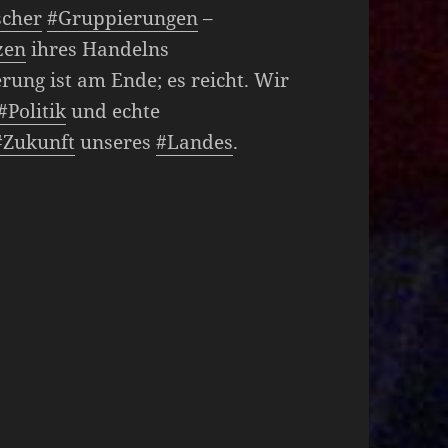
scher
#Gruppierungen
–
zen
ihres Handelns
ung ist am Ende; es reicht. Wir
#Politik
und echte
#Zukunft
unseres
#Landes
.