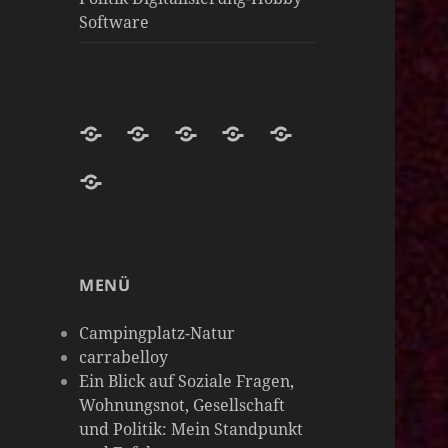
Software
Darknight-
Willkommen
Darknight
Darknight-
Carrabelloy
Coffee-
auf
Coffee
Coffee-
‚
matrix-
Netzwerk-
Darknight-
Mastodon-
Cloud
Meine
darknight-
Instanzen
Coffee-
Instanz
Hobbys
coffee
Podcast-
sind
MENÜ
Plattform
so
vielseitig
Campingplatz-Natur
wie
carrabelloy
Ein Blick auf Soziale Fragen,
meine
Wohnungsnot, Gesellschaft
Gedanken
und Politik: Mein Standpunkt
&