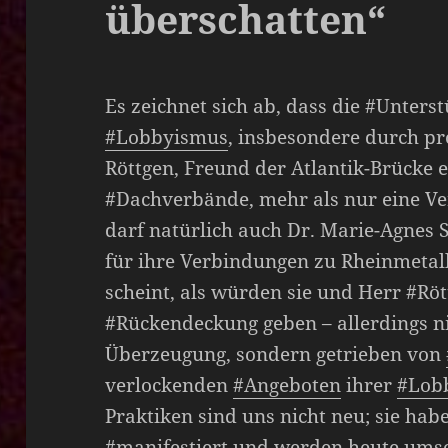
überschatten“
Es zeichnet sich ab, dass die #Unters
#Lobbyismus
, insbesondere durch p
Röttgen, Freund der Atlantik-Brücke e
#Dachverbände, mehr als nur eine Ve
darf natürlich auch Dr. Marie-Agne
für ihre Verbindungen zu Rheinmetall
scheint, als würden sie und Herr #R
#Rückendeckung geben – allerdings n
Überzeugung, sondern getrieben von
verlockenden
#Angeboten
ihrer
#Lob
Praktiken sind uns nicht neu; sie hab
#manifestiert
und werden heute umso 